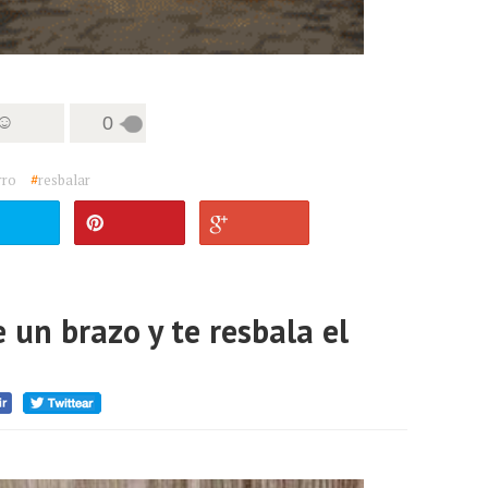
 ☺
0
rro
#
resbalar
 un brazo y te resbala el