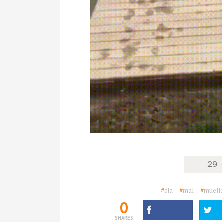
29
#
dla
#
mal
#
muell
0
SHARES