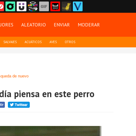
JORES
ALEATORIO
ENVIAR
MODERAR
SALVAJES
ACUÁTICOS
AVES
OTROS
queda de nuevo
ía piensa en este perro