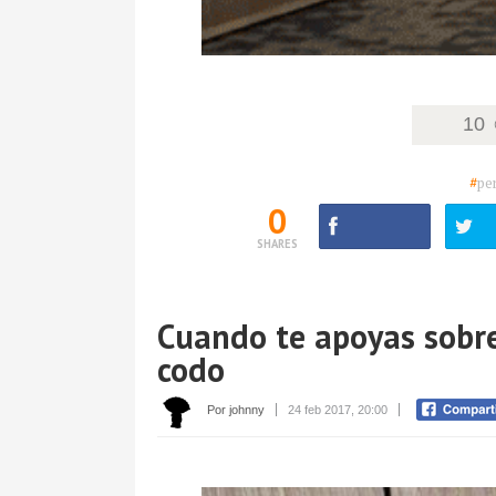
10
#
pe
0
SHARES
Cuando te apoyas sobre
codo
Por johnny
24 feb 2017, 20:00