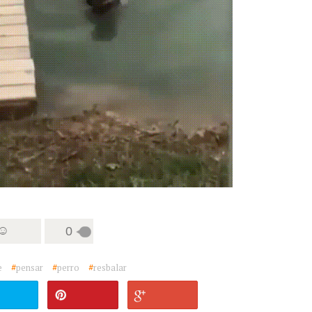
 ☺
0
e
#
pensar
#
perro
#
resbalar