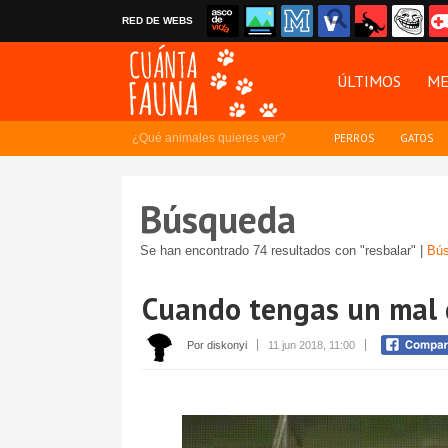
RED DE WEBS
ÚLTIMOS
ME
¿Qué animales quieres ver?
PERROS
GATOS
Búsqueda
Se han encontrado 74 resultados con "resbalar" |
Bús
Cuando tengas un mal d
Por diskonyi
11 jun 2018, 11:00