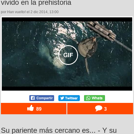
vivido en la prehistoria
por Han vuelto! el 2 dic 2014, 13:00
89
3
Su pariente más cercano es... - Y su