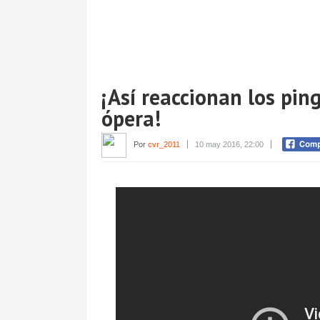
¡Así reaccionan los pi
ópera!
Por
cvr_2011
10 may 2016, 22:00