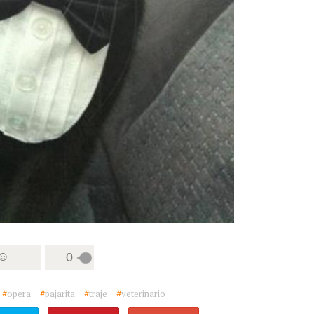
 ☺
0
#
opera
#
pajarita
#
traje
#
veterinario