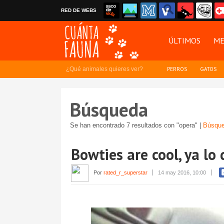
RED DE WEBS
ÚLTIMOS
ME
¿Qué animales quieres ver?
PERROS
GATOS
Búsqueda
Se han encontrado 7 resultados con "opera" |
Búsque
Bowties are cool, ya lo 
Por
rated_r_superstar
14 may 2016, 10:00