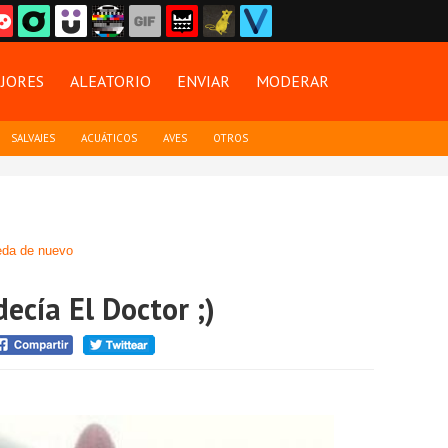
JORES
ALEATORIO
ENVIAR
MODERAR
SALVAJES
ACUÁTICOS
AVES
OTROS
da de nuevo
decía El Doctor ;)