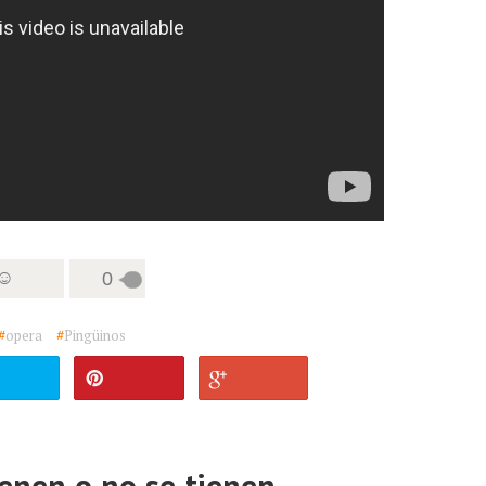
 ☺
0
#
opera
#
Pingüinos
tienen o no se tienen