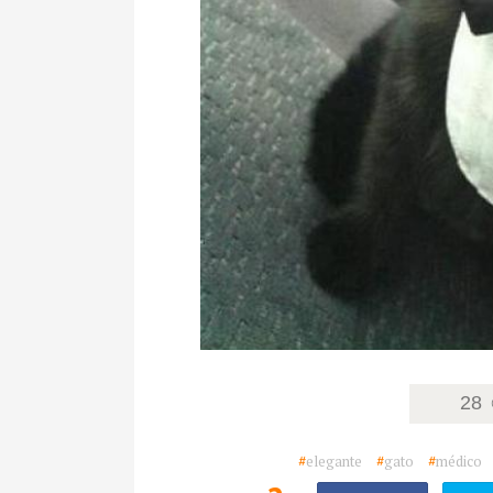
28
#
elegante
#
gato
#
médico