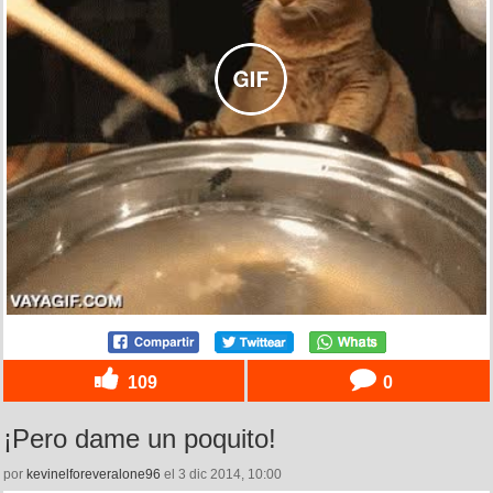
109
0
¡Pero dame un poquito!
por
kevinelforeveralone96
el 3 dic 2014, 10:00