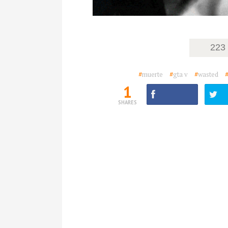
223
#
muerte
#
gta v
#
wasted
1
SHARES