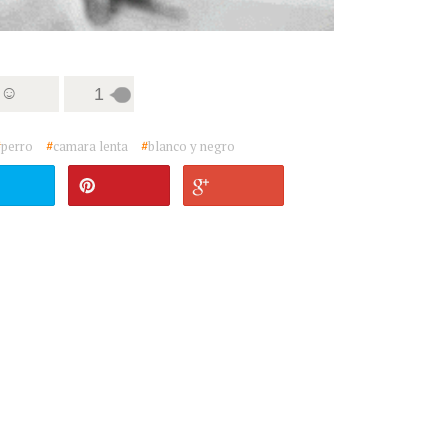
 ☺
1
#
perro
#
camara lenta
#
blanco y negro