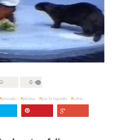
 ☺
0
#
pescado
#
piscina
#
por la espalda
#
robar