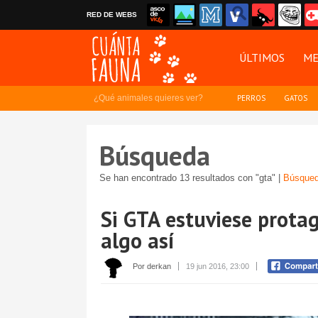
RED DE WEBS
ÚLTIMOS
ME
¿Qué animales quieres ver?
PERROS
GATOS
Búsqueda
Se han encontrado 13 resultados con "gta" |
Búsqued
Si GTA estuviese protag
algo así
Por derkan
19 jun 2016, 23:00