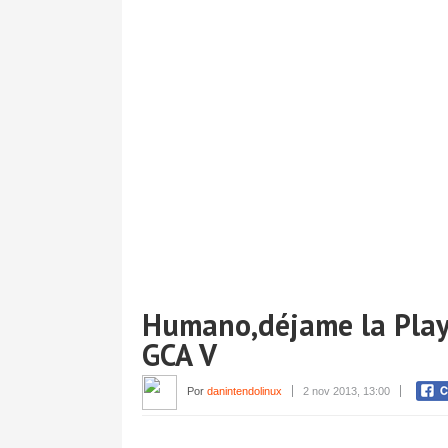
Humano,déjame la Plays
GCA V
Por
danintendolinux
2 nov 2013, 13:00