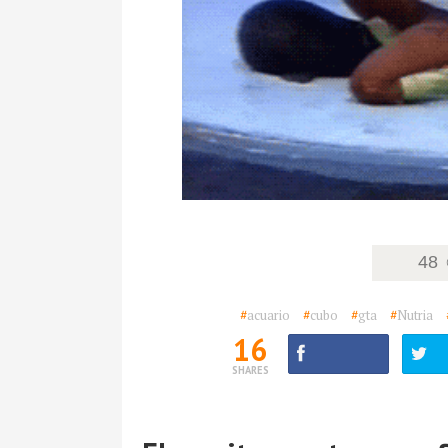
48
#
acuario
#
cubo
#
gta
#
Nutria
16
SHARES