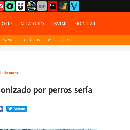
JORES
ALEATORIO
ENVIAR
MODERAR
SALVAJES
ACUÁTICOS
AVES
OTROS
a de nuevo
onizado por perros sería