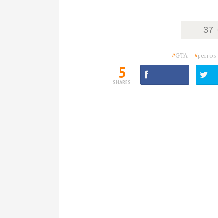
37
#
GTA
#
perros
5
SHARES