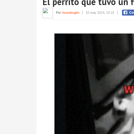
El perrito que tuvo un f
Por
museleugim
10 may 2014, 15:15