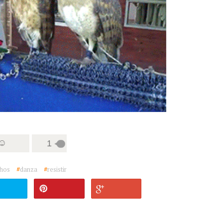
 ☺
1
hos
#
danza
#
resistir