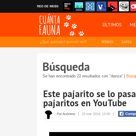
RED DE WEBS
ÚLTIMOS
ME
¿Qué animales quieres ver?
PERROS
GATOS
Búsqueda
Se han encontrado 22 resultados con "danza" |
Búsq
Este pajarito se lo pas
pajaritos en YouTube
Por Anónimo
23 mar 2018, 13:00