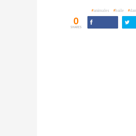
#
animales
#
baile
#
da
0
SHARES