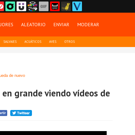
JORES
ALEATORIO
ENVIAR
MODERAR
SALVAJES
ACUÁTICOS
AVES
OTROS
ueda de nuevo
a en grande viendo vídeos de