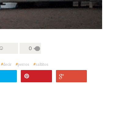
 ☺
0
#
decir
#
perros
#
saltitos