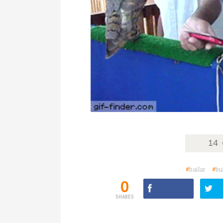
14
#
bailar
#
bu
0
SHARES