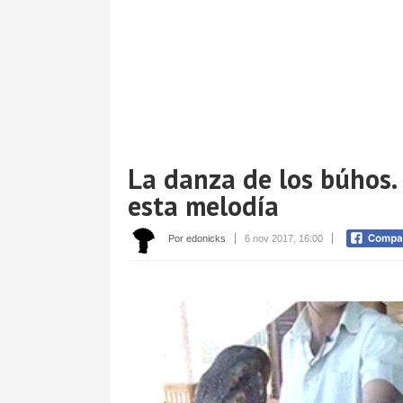
La danza de los búhos.
esta melodía
Por edonicks
6 nov 2017, 16:00