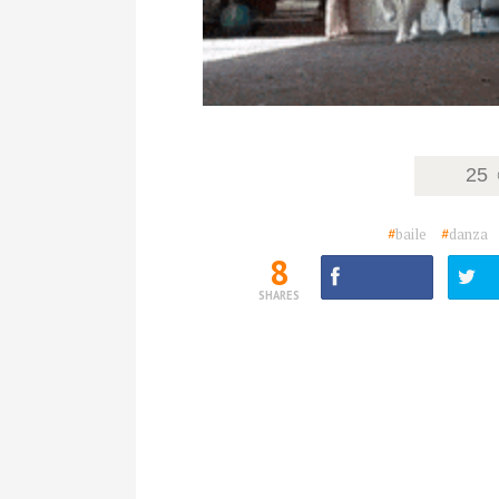
25
#
baile
#
danza
8
SHARES