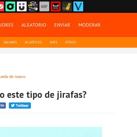
JORES
ALEATORIO
ENVIAR
MODERAR
SALVAJES
ACUÁTICOS
AVES
OTROS
ueda de nuevo
o este tipo de jirafas?