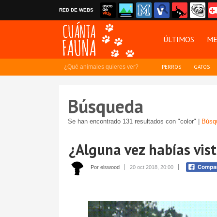
RED DE WEBS
ÚLTIMOS
ME
¿Qué animales quieres ver?
PERROS
GATOS
Búsqueda
Se han encontrado 131 resultados con "color" |
Búsq
¿Alguna vez habías vist
Por elswood
20 oct 2018, 20:00