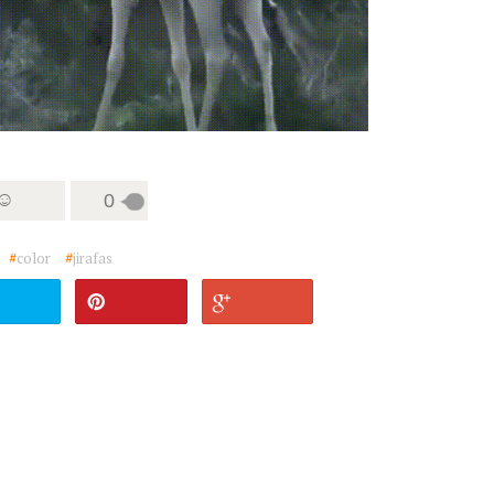
 ☺
0
#
color
#
jirafas