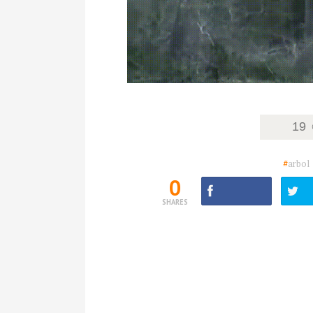
19
#
arbol
0
SHARES