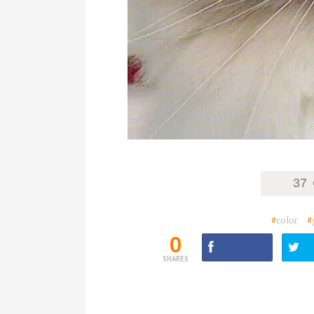
37
#
color
#
0
SHARES