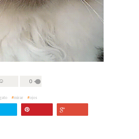
 ☺
0
gato
#
mirar
#
ojos