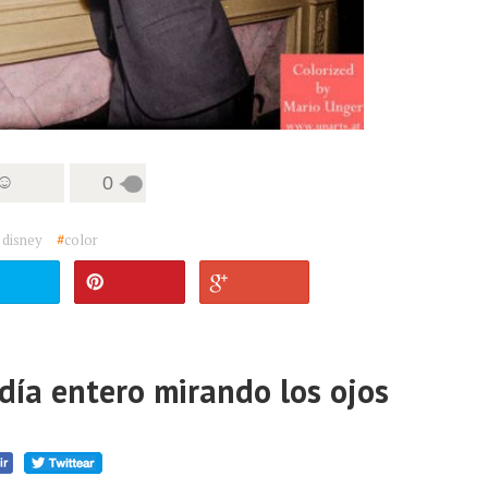
 ☺
0
 disney
#
color
día entero mirando los ojos