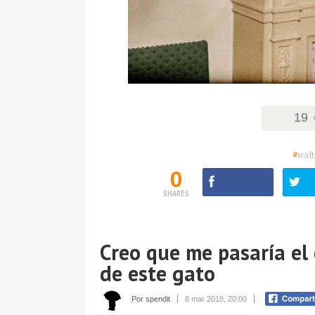
19
#
walt
0
SHARES
Creo que me pasaría el 
de este gato
Por spendit
8 mar 2018, 20:00