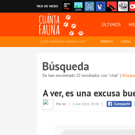
RED DE WEBS
ÚLTIMOS
ME
¿Qué animales quieres ver?
PERROS
GATOS
Búsqueda
Se han encontrado 22 resultados con "chat" |
Búsque
A ver, es una excusa bu
Por
fer
2 ene 2019, 20:00