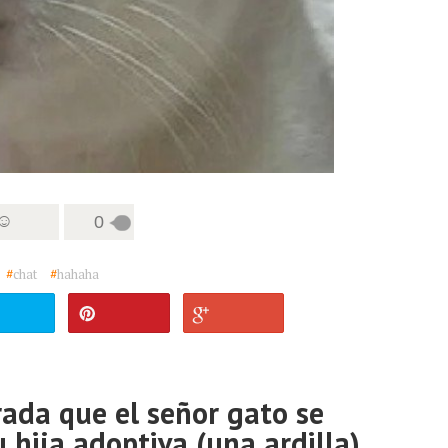
 ☺
0
#
chat
#
hahaha
rada que el señor gato se
 hija adoptiva (una ardilla)