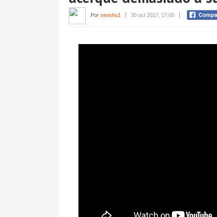
Por
senshu1
30 oct 2017, 17:00