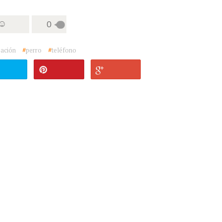
 ☺
0
ación
#
perro
#
teléfono