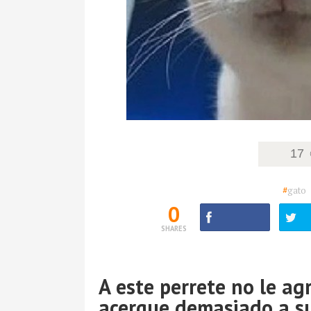
17
#
gato
0
SHARES
A este perrete no le ag
acerque demasiado a su