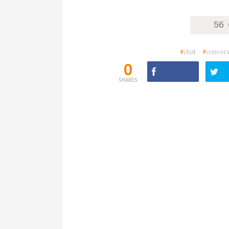
56
#
chat
#
convers
0
SHARES