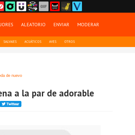
JORES
ALEATORIO
ENVIAR
MODERAR
SALVAJES
ACUÁTICOS
AVES
OTROS
da de nuevo
ena a la par de adorable