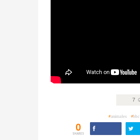
7 
#
animales
#
bbc
0
SHARES