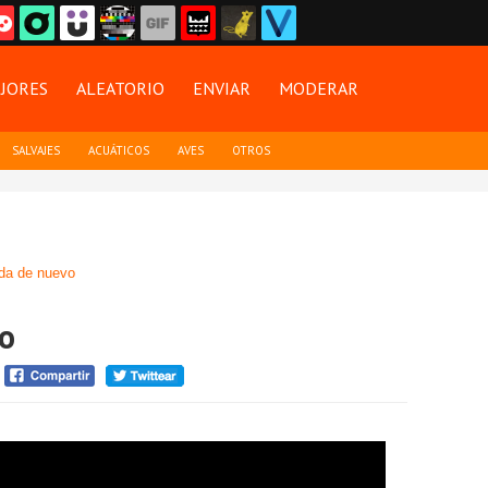
JORES
ALEATORIO
ENVIAR
MODERAR
SALVAJES
ACUÁTICOS
AVES
OTROS
da de nuevo
co