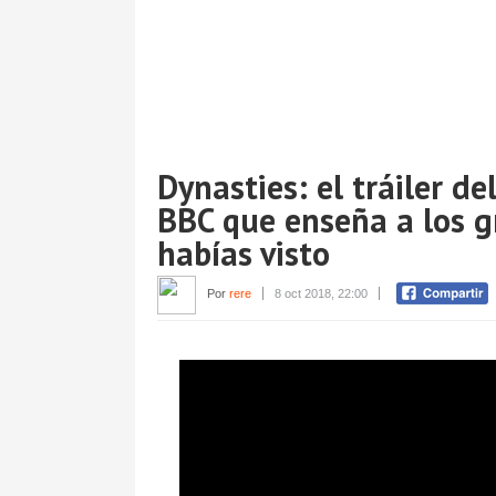
Dynasties: el tráiler d
BBC que enseña a los 
habías visto
Por
rere
8 oct 2018, 22:00