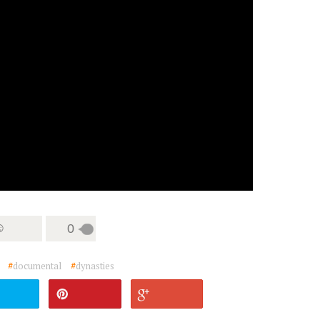
☺
0
#
documental
#
dynasties