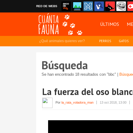
RED DE WEBS
ÚLTIMOS
ME
¿Qué animales quieres ver?
PERROS
GATOS
Búsqueda
Se han encontrado 18 resultados con "bbc" |
Búsque
La fuerza del oso blan
Por
la_rata_voladora_man
13 oct 2018, 13:00