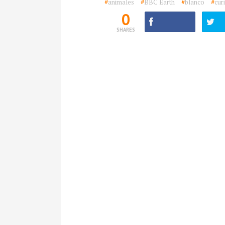
#
animales
#
BBC Earth
#
blanco
#
cur
0
SHARES