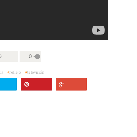
☺
0
ra
#
reflejo
#
televisión