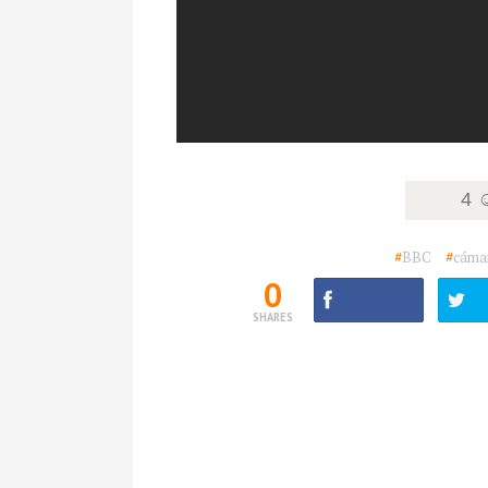
4 
#
BBC
#
cáma
0
SHARES