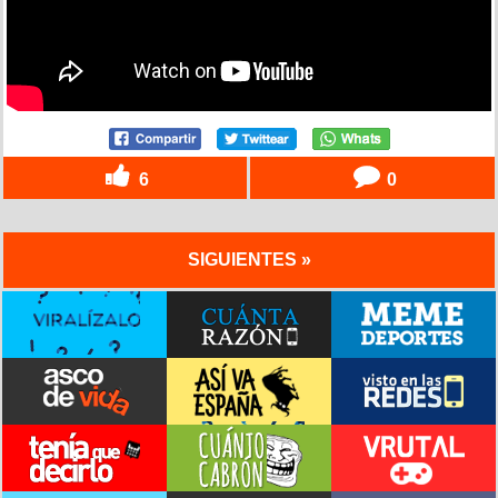
6
0
SIGUIENTES »