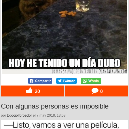
20
0
Con algunas personas es imposible
por
topogolforoedor
el 7 may 2018, 13:08