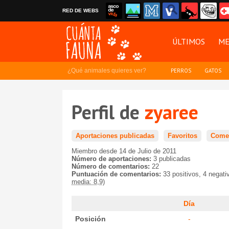
RED DE WEBS
ÚLTIMOS
ME
¿Qué animales quieres ver?
PERROS
GATOS
Perfil de
zyaree
Aportaciones publicadas
Favoritos
Comen
Miembro desde 14 de Julio de 2011
Número de aportaciones:
3 publicadas
Número de comentarios:
22
Puntuación de comentarios:
33 positivos, 4 negat
media: 8,9)
Día
Posición
-