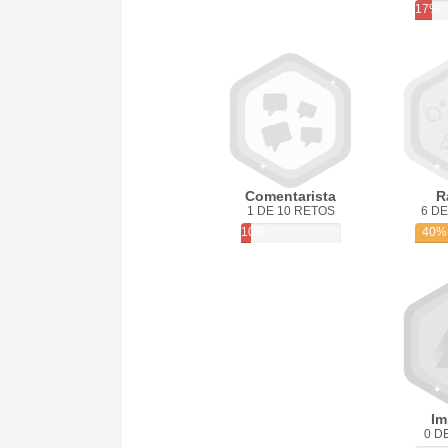
17%
Comentarista
R
1 DE 10 RETOS
6 DE
10%
40%
Im
0 D