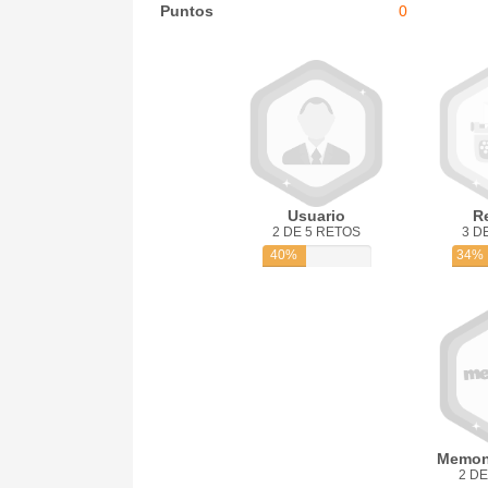
Puntos
0
Usuario
R
2 DE 5 RETOS
3 D
40%
34%
Memon
2 DE