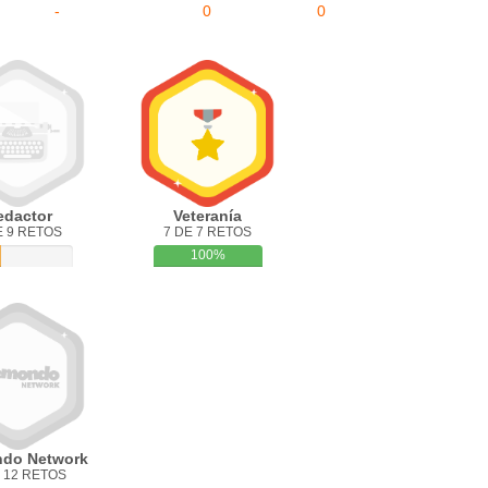
-
0
0
edactor
Veteranía
E 9 RETOS
7 DE 7 RETOS
100%
do Network
 12 RETOS