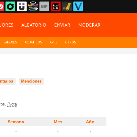
JORES
ALEATORIO
ENVIAR
MODERAR
SALVAJES
ACUÁTICOS
AVES
OTROS
tarios
Menciones
ivos.
(Nota
Semana
Mes
Año
-
-
-