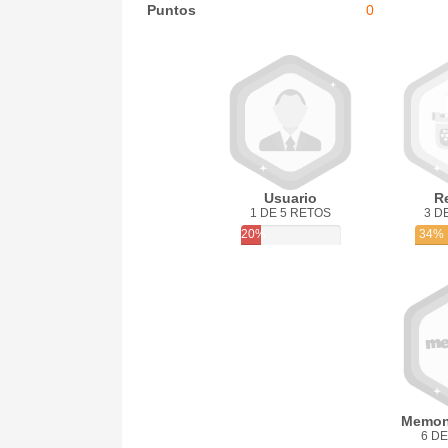
Puntos
0
Usuario
R
1 DE 5 RETOS
3 D
20%
34%
Memon
6 DE