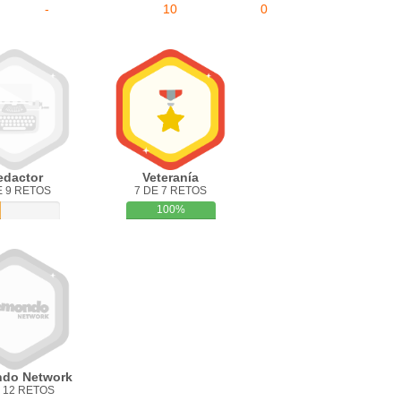
-
10
0
edactor
Veteranía
E 9 RETOS
7 DE 7 RETOS
100%
do Network
 12 RETOS