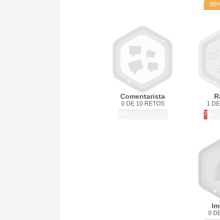
50
Comentarista
R
0 DE 10 RETOS
1 DE
0%
7%
Im
0 D