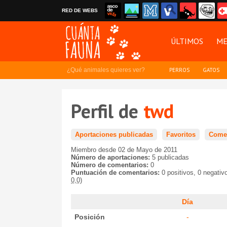
RED DE WEBS
ÚLTIMOS
ME
¿Qué animales quieres ver?
PERROS
GATOS
Perfil de
twd
Aportaciones publicadas
Favoritos
Comen
Miembro desde 02 de Mayo de 2011
Número de aportaciones:
5 publicadas
Número de comentarios:
0
Puntuación de comentarios:
0 positivos, 0 negativ
0,0)
Día
Posición
-