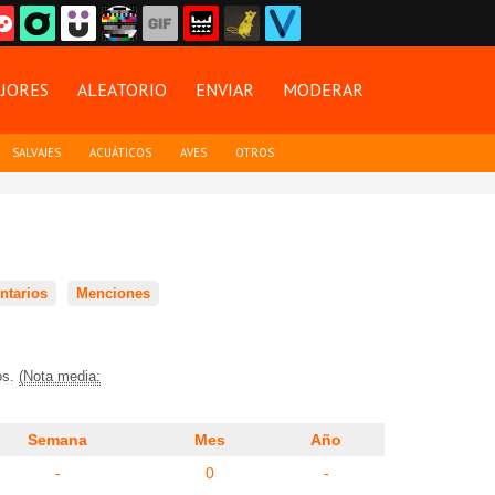
JORES
ALEATORIO
ENVIAR
MODERAR
SALVAJES
ACUÁTICOS
AVES
OTROS
tarios
Menciones
os.
(Nota media:
Semana
Mes
Año
-
0
-