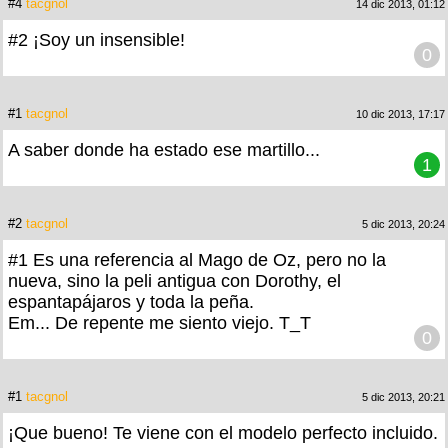
#4
tacgnol
14 dic 2013, 01:12
#2 ¡Soy un insensible!
0
#1
tacgnol
10 dic 2013, 17:17
A saber donde ha estado ese martillo...
1
#2
tacgnol
5 dic 2013, 20:24
#1 Es una referencia al Mago de Oz, pero no la
nueva, sino la peli antigua con Dorothy, el
espantapájaros y toda la peña.
Em... De repente me siento viejo. T_T
0
#1
tacgnol
5 dic 2013, 20:21
¡Que bueno! Te viene con el modelo perfecto incluido.