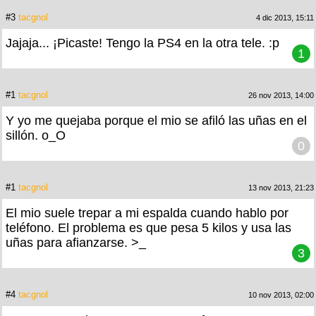
#3
tacgnol
4 dic 2013, 15:11
Jajaja... ¡Picaste! Tengo la PS4 en la otra tele. :p
1
#1
tacgnol
26 nov 2013, 14:00
Y yo me quejaba porque el mio se afiló las uñas en el
sillón. o_O
0
#1
tacgnol
13 nov 2013, 21:23
El mio suele trepar a mi espalda cuando hablo por
teléfono. El problema es que pesa 5 kilos y usa las
uñas para afianzarse. >_
3
#4
tacgnol
10 nov 2013, 02:00