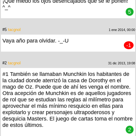
¡Qué miedo los ojos desencajados que se le ponen!
^_^
5
#5
tacgnol
1 ene 2014, 00:00
Vaya año para olvidar. -_-U
-1
#2
tacgnol
31 dic 2013, 19:08
#1 También se llamaban Munchkin los habitantes de
la ciudad donde aterrizó la casa de Dorothy en el
mago de Oz. Puede que de ahí les venga el nombre.
Otra acepción de Munchkin es de aquellos jugadores
de rol que se estudian las reglas al milímetro para
aprovechar el más mínimo resquicio en ellas para
explotarlo y crear personajes ultrapoderosos y
desquicia Masters. El juego de cartas toma el nombre
de estos últimos.
2