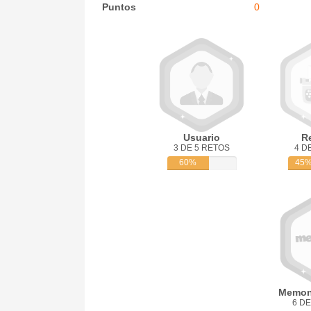
Puntos
0
Usuario
R
3 DE 5 RETOS
4 D
60%
45
Memon
6 DE