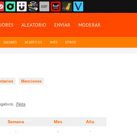
JORES
ALEATORIO
ENVIAR
MODERAR
SALVAJES
ACUÁTICOS
AVES
OTROS
5
tarios
Menciones
egativos.
(Nota
Semana
Mes
Año
-
-
-