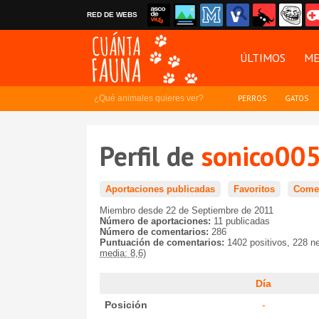
RED DE WEBS
ÚLTIMOS
ME
¿Qué animales quieres ver?
PERROS
GATOS
Perfil de
sonico00
Aportaciones publicadas
Favoritos
Comen
Miembro desde 22 de Septiembre de 2011
Número de aportaciones:
11 publicadas
Número de comentarios:
286
Puntuación de comentarios:
1402 positivos, 228 n
media: 8,6)
Día
Posición
-