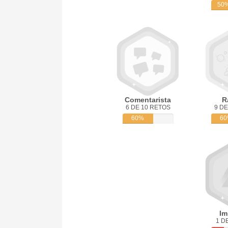
50
Comentarista
R
6 DE 10 RETOS
9 DE
60%
6
Im
1 D