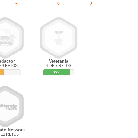
-
0
0
edactor
Veteranía
E 9 RETOS
6 DE 7 RETOS
%
86%
do Network
 12 RETOS