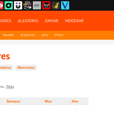
JORES
ALEATORIO
ENVIAR
MODERAR
SALVAJES
ACUÁTICOS
AVES
OTROS
res
tarios
Menciones
ivos.
(Nota
Semana
Mes
Año
-
-
-