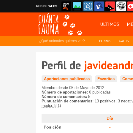
RED DE WEBS
ÚLTIMOS
ME
¿Qué animales quieres ver?
PERROS
GATOS
Perfil de
javideand
Aportaciones publicadas
Favoritos
Comen
Miembro desde 05 de Mayo de 2012
Número de aportaciones:
0 publicadas
Número de comentarios:
5
Puntuación de comentarios:
13 positivos, 3 negat
media: 8,1)
Día
Posición
-