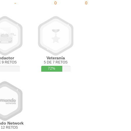
-
0
0
edactor
Veteranía
E 9 RETOS
5 DE 7 RETOS
72%
do Network
 12 RETOS