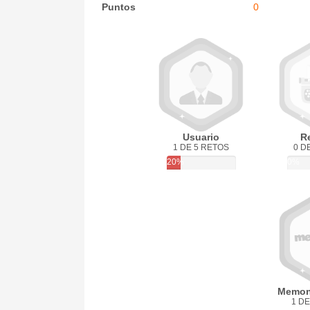
Puntos
0
Usuario
R
1 DE 5 RETOS
0 D
20%
0%
Memon
1 DE