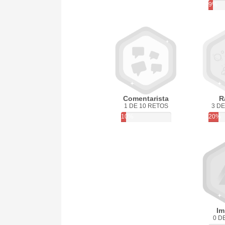
9%
Comentarista
R
1 DE 10 RETOS
3 DE
10%
20%
Im
0 D