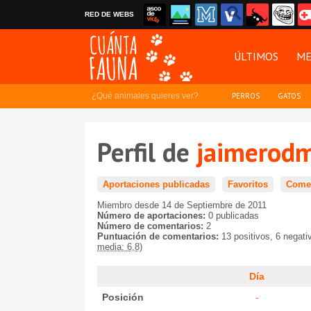
RED DE WEBS
ÚLTIMOS
ME
¿Qué animales quieres ver?
PERROS
GATOS
Perfil de
jaimerod
Aportaciones publicadas
Favoritos
Comen
Miembro desde 14 de Septiembre de 2011
Número de aportaciones:
0 publicadas
Número de comentarios:
2
Puntuación de comentarios:
13 positivos, 6 negat
media: 6,8)
Día
Posición
-