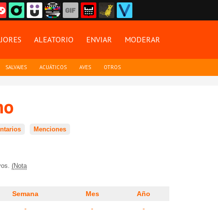
JORES
ALEATORIO
ENVIAR
MODERAR
SALVAJES
ACUÁTICOS
AVES
OTROS
mo
tarios
Menciones
ivos.
(Nota
Semana
Mes
Año
-
-
-