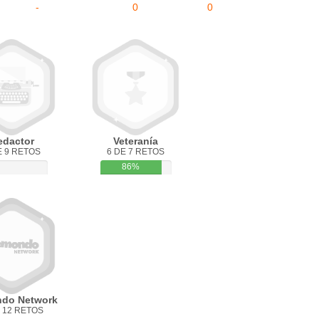
-
0
0
edactor
Veteranía
E 9 RETOS
6 DE 7 RETOS
86%
do Network
 12 RETOS