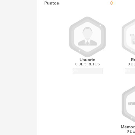
Puntos
0
Usuario
R
0 DE 5 RETOS
0 D
0%
0%
Memon
0 DE