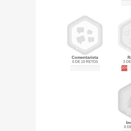
0%
Comentarista
R
0 DE 10 RETOS
3 DE
0%
20%
Im
0 D