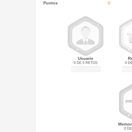
Puntos
0
Usuario
R
0 DE 5 RETOS
0 D
0%
0%
Memon
0 DE