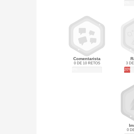
0%
Comentarista
R
0 DE 10 RETOS
3 DE
0%
20%
Im
0 D