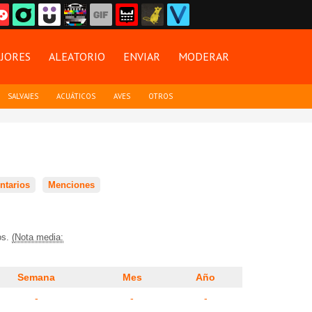
JORES
ALEATORIO
ENVIAR
MODERAR
SALVAJES
ACUÁTICOS
AVES
OTROS
tarios
Menciones
os.
(Nota media:
Semana
Mes
Año
-
-
-