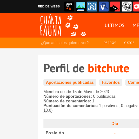
RED DE WEBS
ÚLTIMOS
ME
¿Qué animales quieres ver?
PERROS
GATOS
Perfil de
bitchute
Aportaciones publicadas
Favoritos
Comen
Miembro desde 15 de Mayo de 2023
Número de aportaciones:
0 publicadas
Número de comentarios:
1
Puntuación de comentarios:
1 positivos, 0 negativ
10,0)
Día
Posición
-