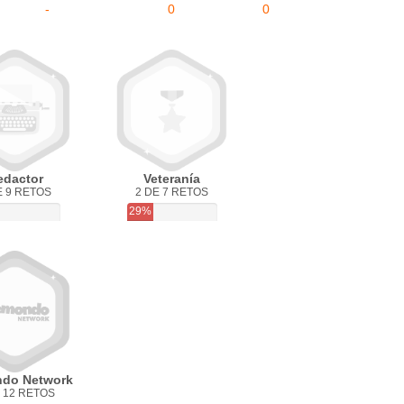
-
0
0
edactor
Veteranía
E 9 RETOS
2 DE 7 RETOS
29%
do Network
 12 RETOS