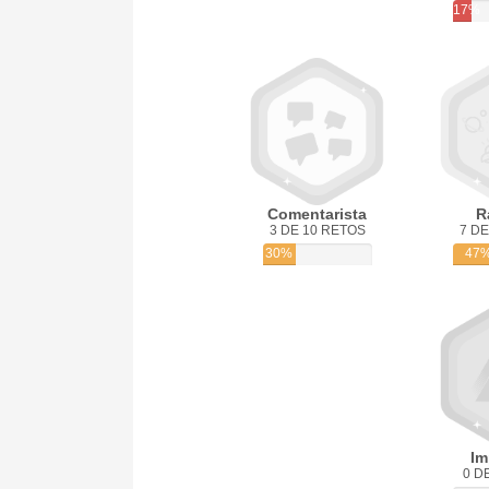
17%
Comentarista
R
3 DE 10 RETOS
7 DE
30%
47
Im
0 D