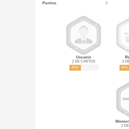
Puntos
0
Usuario
R
2 DE 5 RETOS
3 D
40%
34%
Memon
2 DE