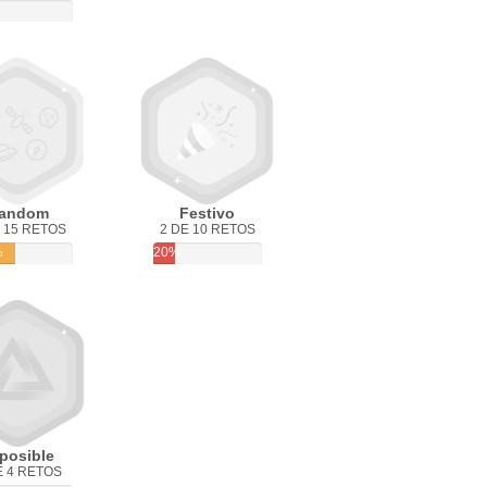
andom
Festivo
 15 RETOS
2 DE 10 RETOS
%
20%
posible
E 4 RETOS