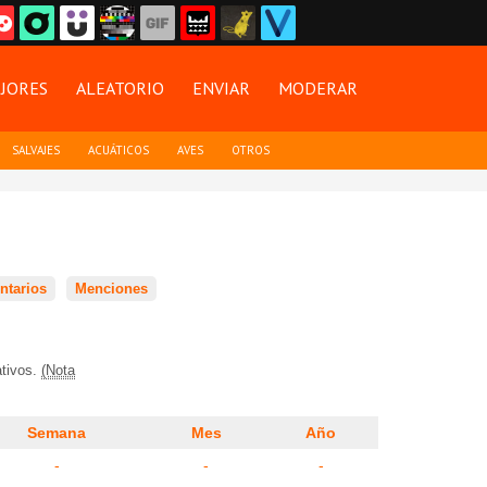
JORES
ALEATORIO
ENVIAR
MODERAR
SALVAJES
ACUÁTICOS
AVES
OTROS
tarios
Menciones
ativos.
(Nota
Semana
Mes
Año
-
-
-