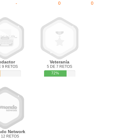
-
0
0
edactor
Veteranía
E 9 RETOS
5 DE 7 RETOS
72%
do Network
 12 RETOS