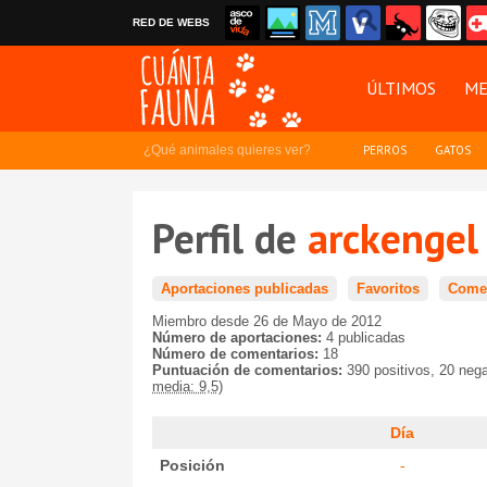
RED DE WEBS
ÚLTIMOS
ME
¿Qué animales quieres ver?
PERROS
GATOS
Perfil de
arckengel
Aportaciones publicadas
Favoritos
Comen
Miembro desde 26 de Mayo de 2012
Número de aportaciones:
4 publicadas
Número de comentarios:
18
Puntuación de comentarios:
390 positivos, 20 neg
media: 9,5)
Día
Posición
-