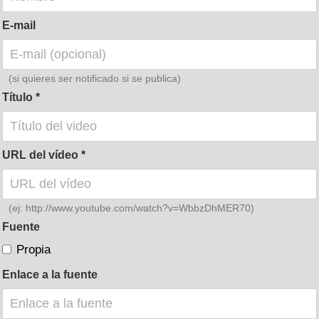
E-mail
(si quieres ser notificado si se publica)
Título
URL del vídeo
(ej: http://www.youtube.com/watch?v=WbbzDhMER70)
Fuente
Propia
Enlace a la fuente