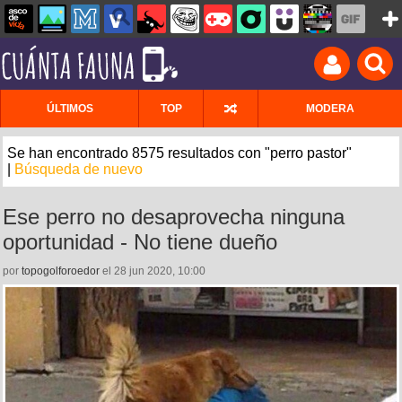
ÚLTIMOS
TOP
MODERA
Se han encontrado 8575 resultados con "perro pastor"
|
Búsqueda de nuevo
Ese perro no desaprovecha ninguna
oportunidad - No tiene dueño
por
topogolforoedor
el 28 jun 2020, 10:00