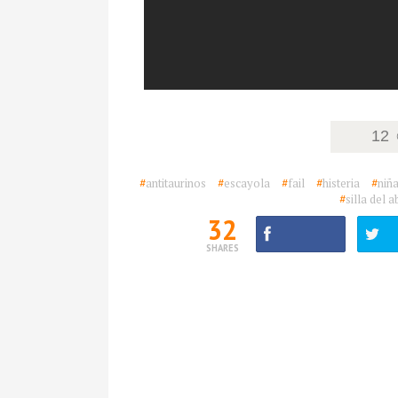
12
#
antitaurinos
#
escayola
#
fail
#
histeria
#
niñ
#
silla del 
32
SHARES