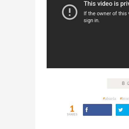
8 
#
abuela
#
bro
1
SHARES