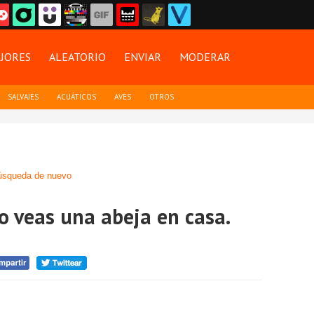
JORES
ALEATORIO
ENVIAR
MODERAR
SALVAJES
ACUÁTICOS
AVES
OTROS
úsqueda de nuevo
 veas una abeja en casa.