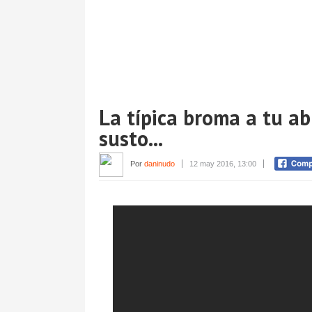
La típica broma a tu a
susto...
Por
daninudo
12 may 2016, 13:00