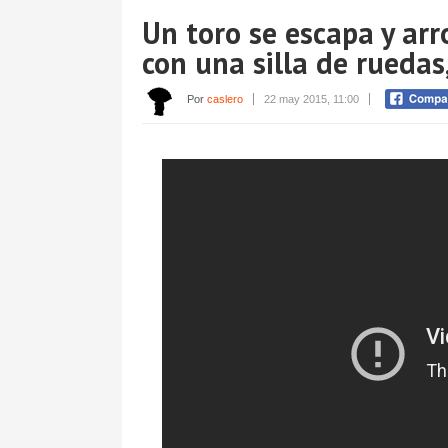
Un toro se escapa y arr
con una silla de ruedas
Por
caslero
22 may 2015, 11:00