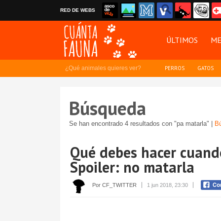
RED DE WEBS
ÚLTIMOS
ME
¿Qué animales quieres ver?
PERROS
GATOS
Búsqueda
Se han encontrado 4 resultados con "pa matarla" |
B
Qué debes hacer cuando
Spoiler: no matarla
Por CF_TWITTER
1 jun 2018, 23:30