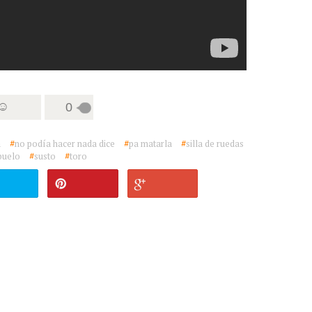
 ☺
0
a
#
no podía hacer nada dice
#
pa matarla
#
silla de ruedas
abuelo
#
susto
#
toro