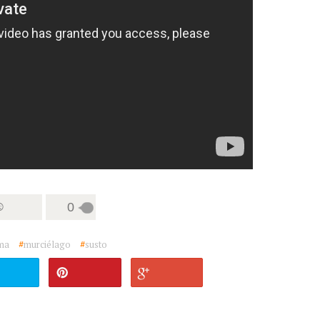
☺
0
ma
#
murciélago
#
susto