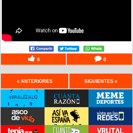
6
0
« ANTERIORES
SIGUIENTES »