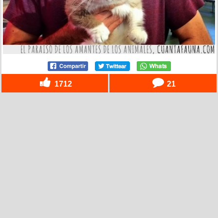
1712
21