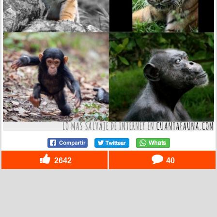
2642
40