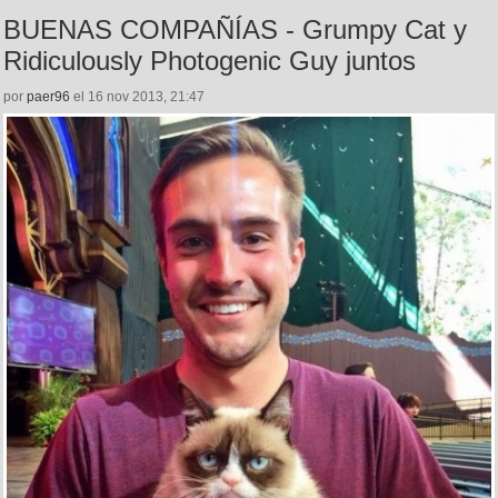
BUENAS COMPAÑÍAS - Grumpy Cat y
Ridiculously Photogenic Guy juntos
por
paer96
el 16 nov 2013, 21:47