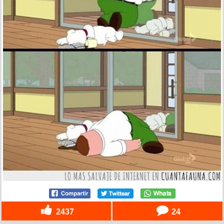
2437
24