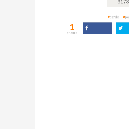
317
#
cerdo
#
pe
1
SHARES