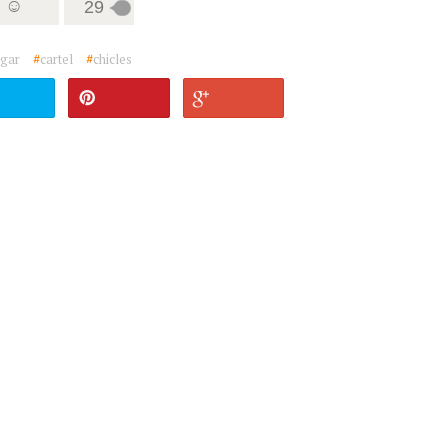
8 ☺
29
gar
#
cartel
#
chicles