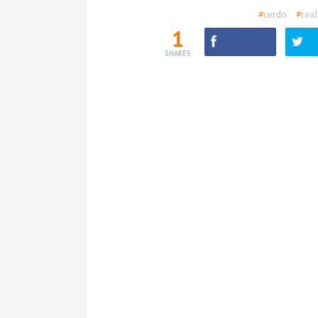
#
cerdo
#
real
1
SHARES