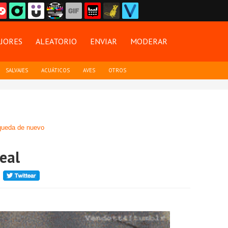
JORES
ALEATORIO
ENVIAR
MODERAR
SALVAJES
ACUÁTICOS
AVES
OTROS
ueda de nuevo
real