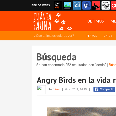
RED DE WEBS
ÚLTIMOS
ME
¿Qué animales quieres ver?
PERROS
GATOS
Búsqueda
Se han encontrado 252 resultados con "cerdo" |
Búsq
Angry Birds en la vida 
Por
Vaas
6 oct 2011, 14:15