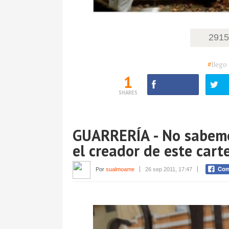
291
#
llego
1
SHARES
GUARRERÍA - No sabem
el creador de este cart
Por
sualmoame
26 sep 2011, 17:47