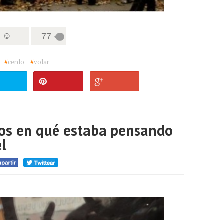
5 ☺
77
#
cerdo
#
volar
os en qué estaba pensando
el