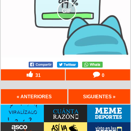
31
0
« ANTERIORES
SIGUIENTES »