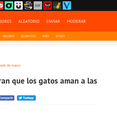
JORES
ALEATORIO
ENVIAR
MODERAR
SALVAJES
ACUÁTICOS
AVES
OTROS
eda de nuevo
an que los gatos aman a las