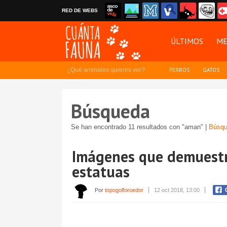
RED DE WEBS
ÚLTIMOS
ME
¿Qué animales quieres ver?
PERROS
GATOS
Búsqueda
Se han encontrado 11 resultados con "aman" |
Búsqu
Imágenes que demuestr
estatuas
Por
topogolforoedor
12 oct 2018, 13:00