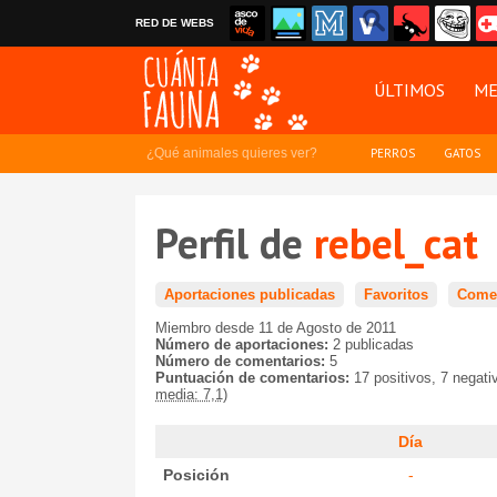
RED DE WEBS
ÚLTIMOS
ME
¿Qué animales quieres ver?
PERROS
GATOS
Perfil de
rebel_cat
Aportaciones publicadas
Favoritos
Comen
Miembro desde 11 de Agosto de 2011
Número de aportaciones:
2 publicadas
Número de comentarios:
5
Puntuación de comentarios:
17 positivos, 7 negat
media: 7,1)
Día
Posición
-