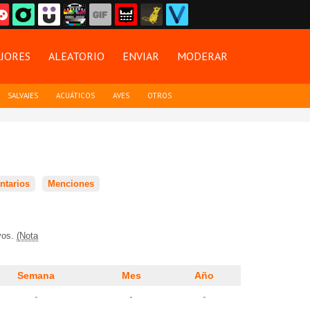
JORES
ALEATORIO
ENVIAR
MODERAR
SALVAJES
ACUÁTICOS
AVES
OTROS
tarios
Menciones
ivos.
(Nota
Semana
Mes
Año
-
-
-