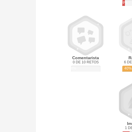
9%
Comentarista
R
0 DE 10 RETOS
6 DE
0%
40%
Im
1 D