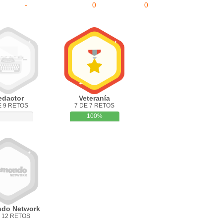
-
0
0
edactor
Veteranía
E 9 RETOS
7 DE 7 RETOS
100%
do Network
 12 RETOS