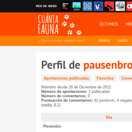
RED DE WEBS
ÚLTIMOS
ME
¿Qué animales quieres ver?
PERROS
GATOS
Perfil de
pausenbro
Aportaciones publicadas
Favoritos
Comen
Miembro desde 26 de Diciembre de 2012
Número de aportaciones:
2 publicadas
Número de comentarios:
3
Puntuación de comentarios:
42 positivos, 4 negat
media: 9,1)
Día
Posición
-