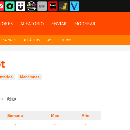
JORES
ALEATORIO
ENVIAR
MODERAR
SALVAJES
ACUÁTICOS
AVES
OTROS
t
tarios
Menciones
ivos.
(Nota
Semana
Mes
Año
-
-
-