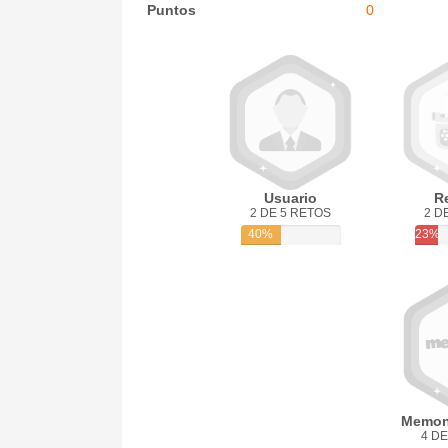
Puntos
0
Usuario
R
2 DE 5 RETOS
2 D
40%
23%
Memon
4 DE