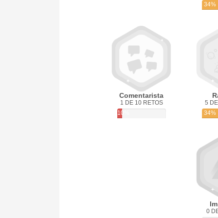
34%
Comentarista
R
1 DE 10 RETOS
5 DE
10%
34%
Im
0 D