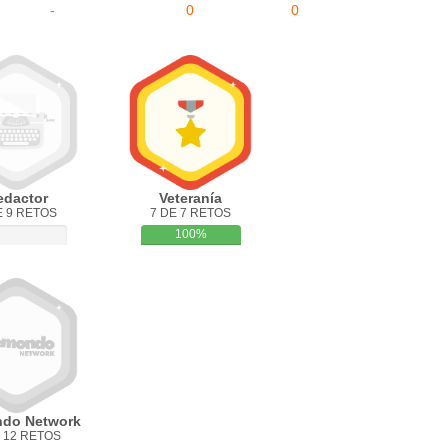
-
0
0
edactor
Veteranía
E 9 RETOS
7 DE 7 RETOS
100%
do Network
 12 RETOS