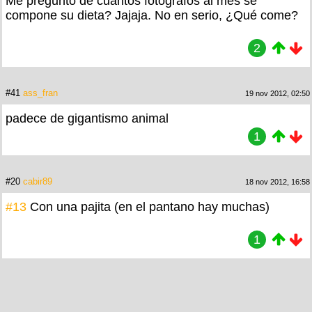
Me pregunto de cuantos fotógrafos al mes se
compone su dieta? Jajaja. No en serio, ¿Qué come?
2
#41
ass_fran
19 nov 2012, 02:50
padece de gigantismo animal
1
#20
cabir89
18 nov 2012, 16:58
#13
Con una pajita (en el pantano hay muchas)
1