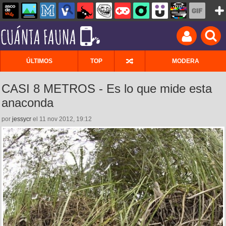
ÚLTIMOS
TOP
MODERA
CASI 8 METROS - Es lo que mide esta
anaconda
por
jessycr
el 11 nov 2012, 19:12