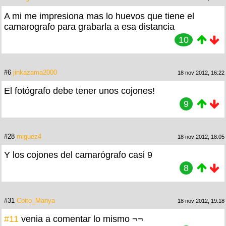
A mi me impresiona mas lo huevos que tiene el
camarografo para grabarla a esa distancia
10
#6
jinkazama2000
18 nov 2012, 16:22
El fotógrafo debe tener unos cojones!
9
#28
miguez4
18 nov 2012, 18:05
Y los cojones del camarógrafo casi 9
8
#31
Coito_Manya
18 nov 2012, 19:18
#11
venia a comentar lo mismo ¬¬