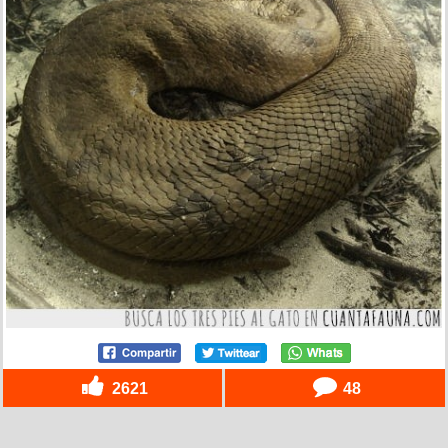
2621
48