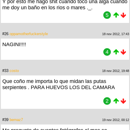
Y por esto me hago shit cuando toco una alga cuando
me doy un baño en los rios o mares ._.
5
#26
oppamotherfuckerstyle
18 nov 2012, 17:43
NAGINI!!!!
4
#33
costo
18 nov 2012, 19:48
Que coño me importa lo que midan las putas
serpientes . PARA HUEVOS LOS DEL CAMARA
2
#39
bernaz7
19 nov 2012, 00:12