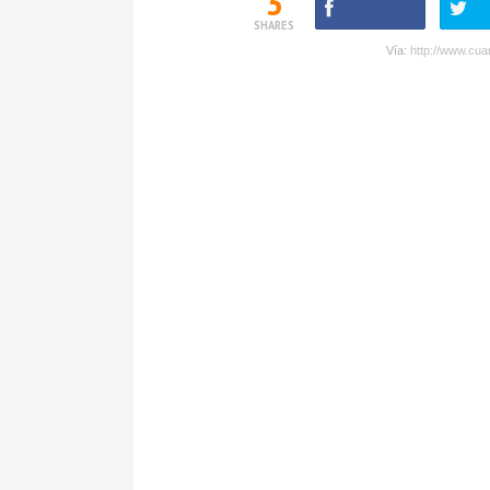
3
SHARES
Vía:
http://www.cua