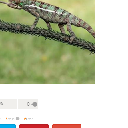
 ☺
0
n
#
engullir
#
rana