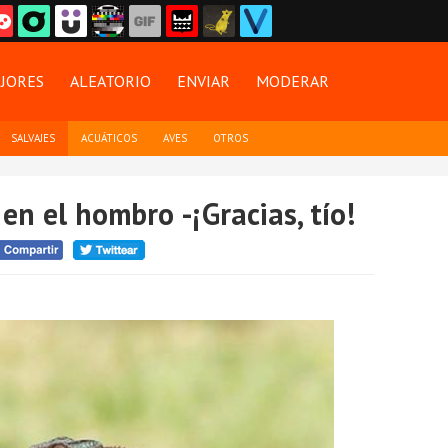
JORES
ALEATORIO
ENVIAR
MODERAR
SALVAJES
ACUÁTICOS
AVES
OTROS
en el hombro -¡Gracias, tío!