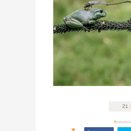
21
#
camaleó