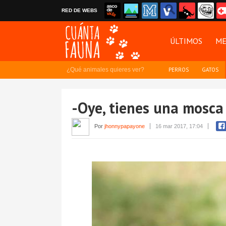
RED DE WEBS
ÚLTIMOS
ME
¿Qué animales quieres ver?
PERROS
GATOS
-Oye, tienes una mosca 
Por
jhonnypapayone
16 mar 2017, 17:04