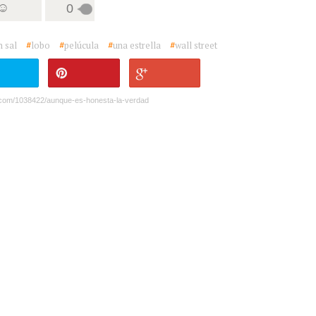
 ☺
0
n sal
#
lobo
#
pelúcula
#
una estrella
#
wall street
.com/1038422/aunque-es-honesta-la-verdad