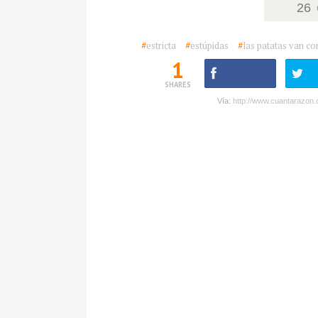
26
#
estricta
#
estúpidas
#
las patatas van co
1
SHARES
Vía:
http://www.cuantarazon