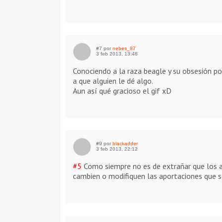
#7 por
nebes_87
3 feb 2013, 13:48
Conociendo a la raza beagle y su obsesión p
a que alguien le dé algo.
Aun así qué gracioso el gif xD
#9 por
blackadder
3 feb 2013, 22:12
#5
Como siempre no es de extrañar que los ad
cambien o modifiquen las aportaciones que 