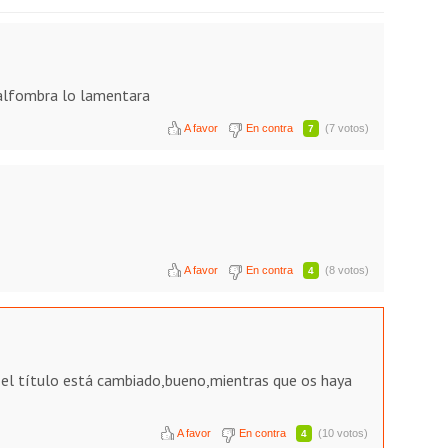
 alfombra lo lamentara
A favor
En contra
(7 votos)
7
A favor
En contra
(8 votos)
4
o el título está cambiado,bueno,mientras que os haya
A favor
En contra
(10 votos)
4