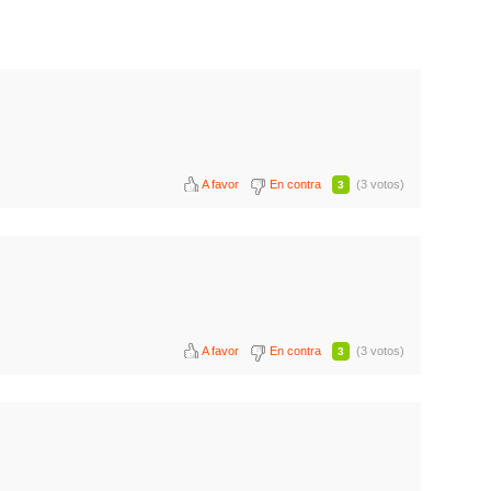
A favor
En contra
(3 votos)
3
A favor
En contra
(3 votos)
3