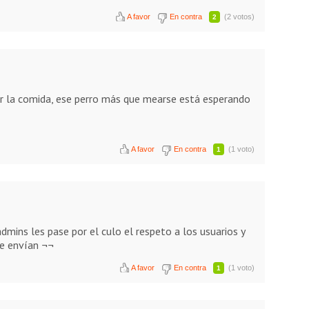
A favor
En contra
(2 votos)
2
or la comida, ese perro más que mearse está esperando
A favor
En contra
(1 voto)
1
mins les pase por el culo el respeto a los usuarios y
se envían ¬¬
A favor
En contra
(1 voto)
1