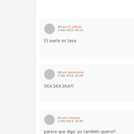
#3 por
r5_official
3 feb 2013, 03:13
El suelo es lava.
#8 por
alexandroid
3 feb 2013, 20:58
SKA SKA SKA!!!
#1 por
chiquitos
2 feb 2013, 23:30
parece que diga: yo también quiero!!