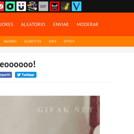
JORES
ALEATORIO
ENVIAR
MODERAR
SALVAJES
ACUÁTICOS
AVES
OTROS
meoooooo!