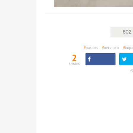
602
#
pasitos
#
nervioso
#
impa
2
SHARES
Ví