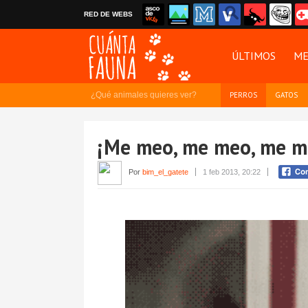
RED DE WEBS
ÚLTIMOS
ME
¿Qué animales quieres ver?
PERROS
GATOS
¡Me meo, me meo, me 
Por
bim_el_gatete
1 feb 2013, 20:22