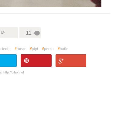
 ☺
11
ciente
#
mear
#
pipi
#
perro
#
baile
a: http://gifak.net