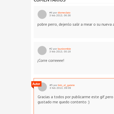
#4 por
diomeclato
3 feb 2013, 06:36
pobre perro, dejenlo salir a mear o su nueva
#2 por
laurizombie
3 feb 2013, 00:18
¡Corre correeee!
#5 por
bim_el_gatete
3 feb 2013, 09:09
Gracias a todos por publicarme este gif,per
gustado me quedo contento :)