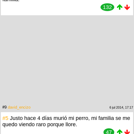
132
#9
david_encizo
6 jul 2014, 17:17
#5
Justo hace 4 días murió mi perro, mi familia se me
quedo viendo raro porque llore.
47