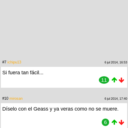
#7
ichipu13
6 jul 2014, 16:53
Si fuera tan fácil...
11
#10
mirosan
6 jul 2014, 17:40
Díselo con el Geass y ya veras como no se muere.
6