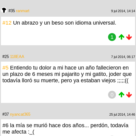
#35
ranmart
9 jul 2014, 14:14
#12
Un abrazo y un beso son idioma universal.
1
#25
118EAA
7 jul 2014, 06:17
#5
Entiendo tu dolor a mi hace un año fallecieron en
un plazo de 6 meses mi pajarito y mi gatito, joder que
todavía lloró su muerte, pero ya estaban viejos ;;;;;((
0
#37
nyancat365
25 jul 2014, 14:46
#6 la mía se murió hace dos años... perdón, todavía
me afecta :_(