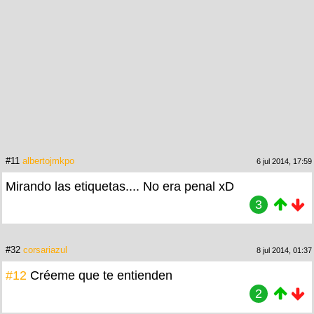
#11
albertojmkpo
6 jul 2014, 17:59
Mirando las etiquetas.... No era penal xD
3
#32
corsariazul
8 jul 2014, 01:37
#12
Créeme que te entienden
2