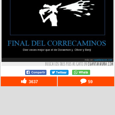
3637
59