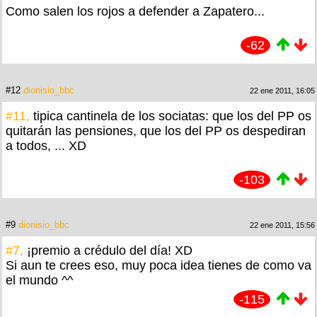
Como salen los rojos a defender a Zapatero...
-62
#12
dionisio_bbc
22 ene 2011, 16:05
#11,
tipica cantinela de los sociatas: que los del PP os
quitarán las pensiones, que los del PP os despediran
a todos, ... XD
-103
#9
dionisio_bbc
22 ene 2011, 15:56
#7,
¡premio a crédulo del día! XD
Si aun te crees eso, muy poca idea tienes de como va
el mundo ^^
-115