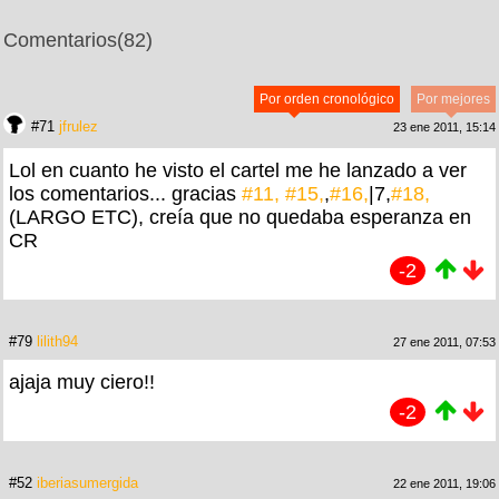
Comentarios
(82)
Por orden cronológico
Por mejores
#71
jfrulez
23 ene 2011, 15:14
Lol en cuanto he visto el cartel me he lanzado a ver
los comentarios... gracias
#11,
#15,
,
#16,
|7,
#18,
(LARGO ETC), creía que no quedaba esperanza en
CR
-2
#79
lilith94
27 ene 2011, 07:53
ajaja muy ciero!!
-2
#52
iberiasumergida
22 ene 2011, 19:06