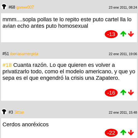
#68
gamer007
23 ene 2011, 08:24
mmm....sopla pollas te lo repito este puto cartel lla lo
avian echo antes puto homosexual
-13
#51
iberiasumergida
22 ene 2011, 19:06
#18
Cuanta razón. Lo que quieren es volver a
privatizarlo todo, como el modelo americano, y que yo
sepa es el que engendró la crisis una Zapatero.
-16
#3
3ittan
22 ene 2011, 15:48
Cerdos anoréxicos
-22