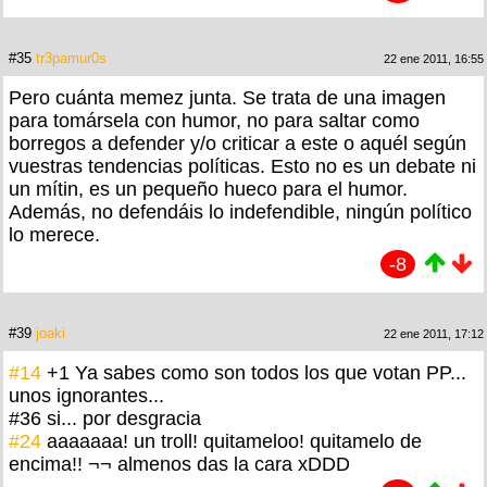
#35
tr3pamur0s
22 ene 2011, 16:55
Pero cuánta memez junta. Se trata de una imagen
para tomársela con humor, no para saltar como
borregos a defender y/o criticar a este o aquél según
vuestras tendencias políticas. Esto no es un debate ni
un mítin, es un pequeño hueco para el humor.
Además, no defendáis lo indefendible, ningún político
lo merece.
-8
#39
joaki
22 ene 2011, 17:12
#14
+1 Ya sabes como son todos los que votan PP...
unos ignorantes...
#36 si... por desgracia
#24
aaaaaaa! un troll! quitameloo! quitamelo de
encima!! ¬¬ almenos das la cara xDDD