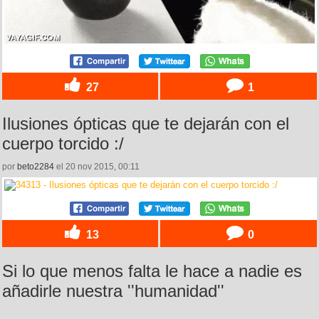
27
1
Ilusiones ópticas que te dejarán con el
cuerpo torcido :/
por
beto2284
el 20 nov 2015, 00:11
13
0
Si lo que menos falta le hace a nadie es
añadirle nuestra ''humanidad''
por
jhonnypapayone
el 21 nov 2015, 20:34