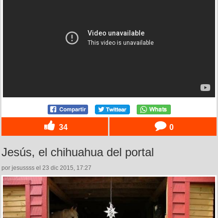
34
0
Jesús, el chihuahua del portal
por jesussss el 23 dic 2015, 17:27