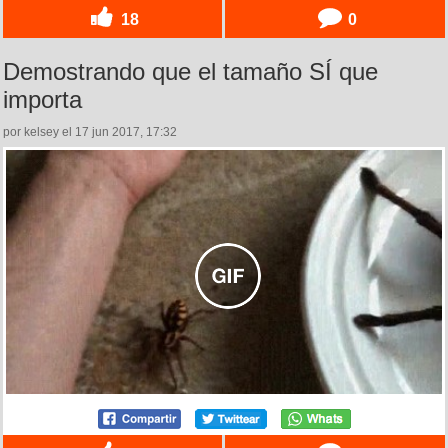
18
0
Demostrando que el tamaño SÍ que
importa
por kelsey el 17 jun 2017, 17:32