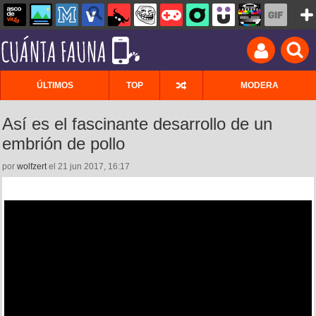
ÚLTIMOS
TOP
MODERA
Así es el fascinante desarrollo de un
embrión de pollo
por
wolfzert
el 21 jun 2017, 16:17