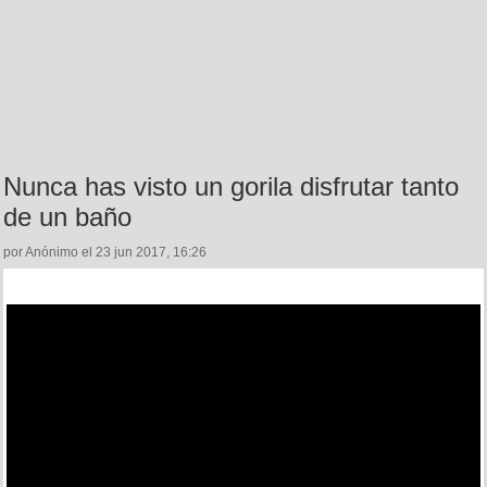
Nunca has visto un gorila disfrutar tanto
de un baño
por Anónimo el 23 jun 2017, 16:26