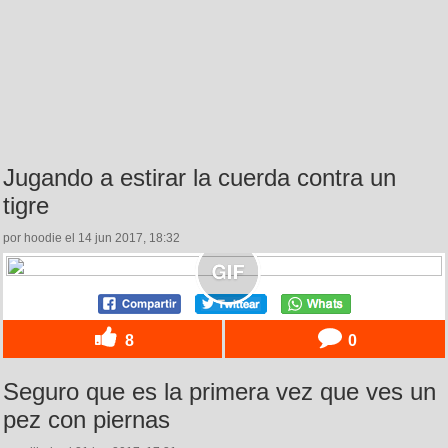
Jugando a estirar la cuerda contra un
tigre
por hoodie el 14 jun 2017, 18:32
8
0
Seguro que es la primera vez que ves un
pez con piernas