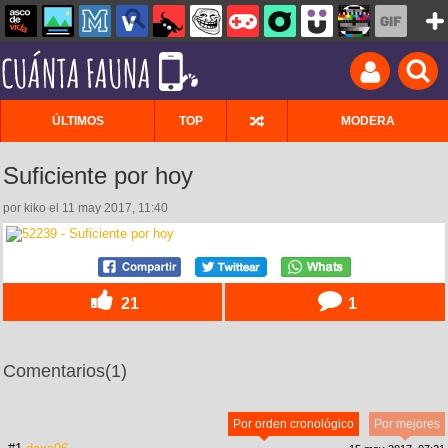
ÚLTIMOS
TOP
MODERA
Suficiente por hoy
por kiko el 11 may 2017, 11:40
21
1
Comentarios
(1)
Por orden cronológico
Por mejores