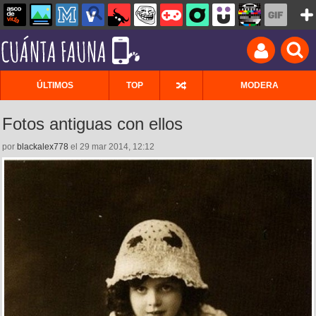
ÚLTIMOS
TOP
MODERA
Fotos antiguas con ellos
por
blackalex778
el 29 mar 2014, 12:12