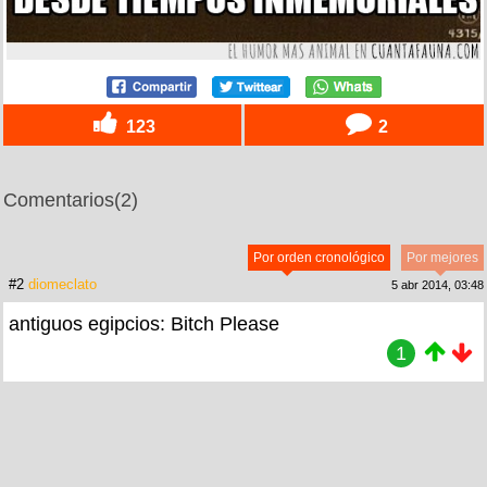
123
2
Comentarios
(2)
Por orden cronológico
Por mejores
#2
diomeclato
5 abr 2014, 03:48
antiguos egipcios: Bitch Please
1