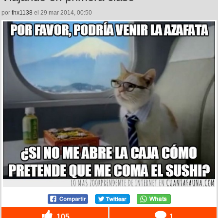
por
thx1138
el 29 mar 2014, 00:50
105
1