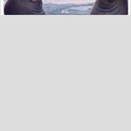
20
0
Buenas noches, ¡pijama y a dormir!
por cucu el 25 abr 2018, 10:32