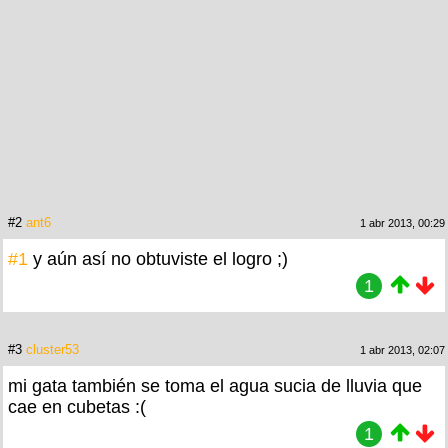
#2
ant6
1 abr 2013, 00:29
#1
y aún así no obtuviste el logro ;)
1
#3
cluster53
1 abr 2013, 02:07
mi gata también se toma el agua sucia de lluvia que
cae en cubetas :(
1