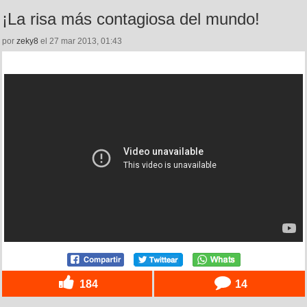
¡La risa más contagiosa del mundo!
por
zeky8
el 27 mar 2013, 01:43
184
14