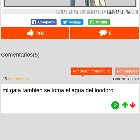
293
5
Comentarios
(5)
Por orden cronológico
Por mejores
#5
diomeclato
1 abr 2013, 03:03
mi gata tambien se toma el agua del inodoro
2