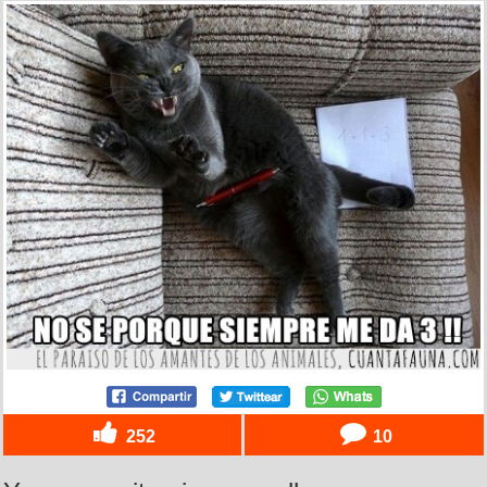
252
10