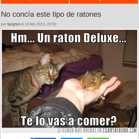
No concía este tipo de ratones
por
tacgnol
el 18 feb 2013, 20:50