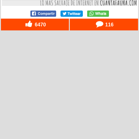
6470
116