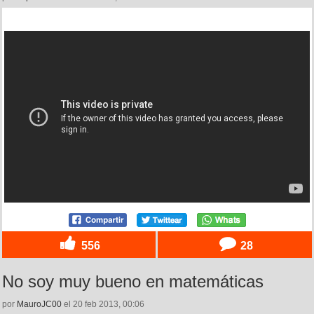
556
28
No soy muy bueno en matemáticas
por
MauroJC00
el 20 feb 2013, 00:06