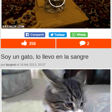
358
2
Soy un gato, lo llevo en la sangre
por
tacgnol
el 18 feb 2013, 20:37