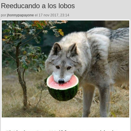
Reeducando a los lobos
por
jhonnypapayone
el 17 nov 2017, 23:14