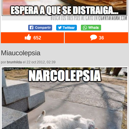
652
36
Miaucolepsia
por
brunhilda
el 22 oct 2012, 02:39