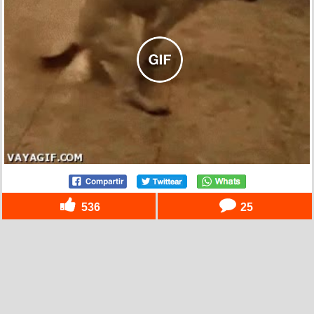
536
25