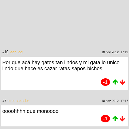
#10
lean_og
10 nov 2012, 17:19
Por que acá hay gatos tan lindos y mi gata lo unico
lindo que hace es cazar ratas-sapos-bichos...
-1
#7
elrechazador
10 nov 2012, 17:17
oooohhhh que monoooo
-1