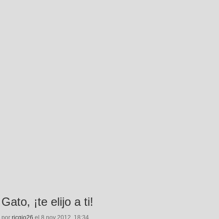
Gato, ¡te elijo a ti!
por
ricgio26
el 8 nov 2012, 18:34