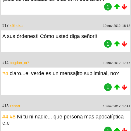
1
#17
xSheka
10 nov 2012, 18:12
A sus órdenes!! Cómo usted diga señor!!
1
#14
bogdan_cr7
10 nov 2012, 17:47
#4
claro...el verde es un mensajito subliminal, no?
1
#13
zenstt
10 nov 2012, 17:41
#4
#8
Ni tu ni nadie... que persona mas apocalíptica
e.e
1