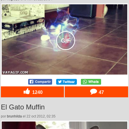
1240
47
El Gato Muffin
por
brunhilda
el 22 oct 2012, 02:35