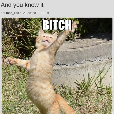
And you know it
por
roco_xdd
el 21 oct 2012, 19:19