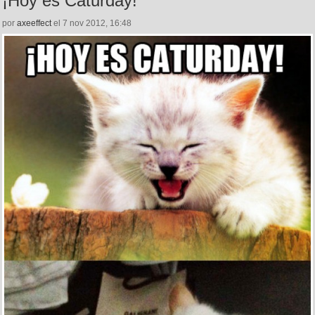
¡Hoy es Caturday!
por
axeeffect
el 7 nov 2012, 16:48