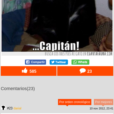
585
23
Comentarios
(23)
Por orden cronológico
Por mejores
#23
darial
10 nov 2012, 23:41