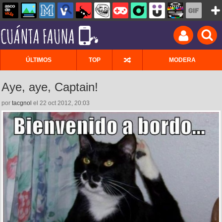
ÚLTIMOS
TOP
MODERA
Aye, aye, Captain!
por
tacgnol
el 22 oct 2012, 20:03