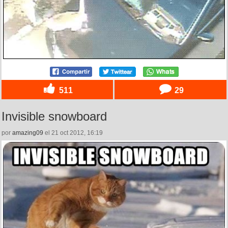
511
29
Invisible snowboard
por
amazing09
el 21 oct 2012, 16:19