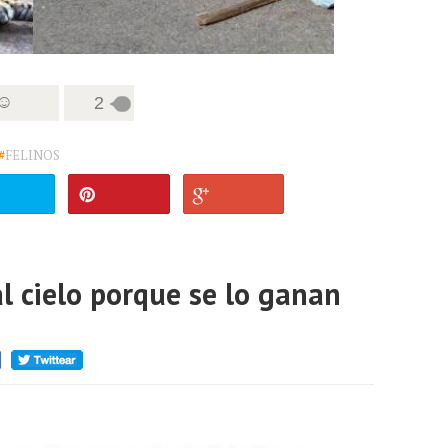
 ☺
2
#
FELINOS
al cielo porque se lo ganan