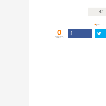
42
#
perro
0
SHARES