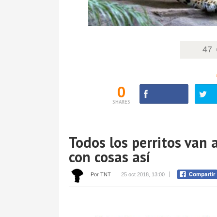
47
0
SHARES
Todos los perritos van 
con cosas así
Por TNT
25 oct 2018, 13:00