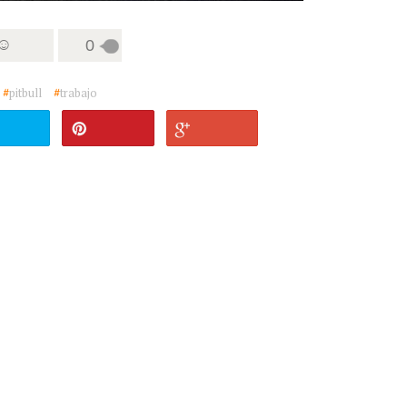
 ☺
0
#
pitbull
#
trabajo