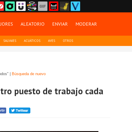
JORES
ALEATORIO
ENVIAR
MODERAR
SALVAJES
ACUÁTICOS
AVES
OTROS
odos" |
Búsqueda de nuevo
stro puesto de trabajo cada