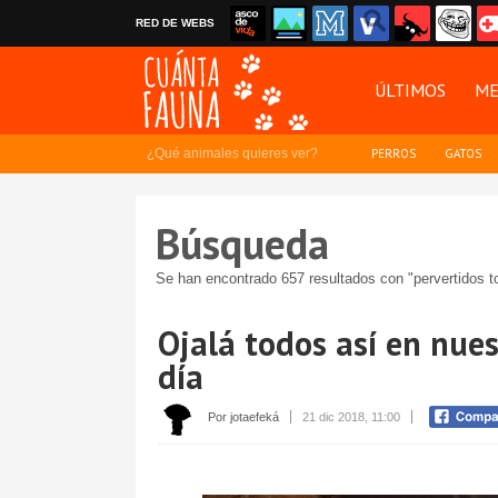
RED DE WEBS
ÚLTIMOS
ME
¿Qué animales quieres ver?
PERROS
GATOS
Búsqueda
Se han encontrado 657 resultados con "pervertidos t
Ojalá todos así en nue
día
Por jotaefeká
21 dic 2018, 11:00