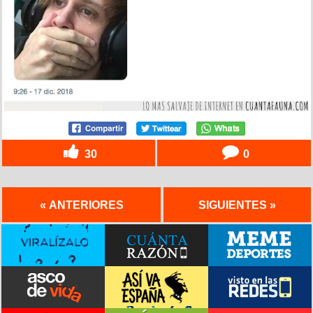
30
0
« ANTERIORES
SIGUIENTES »