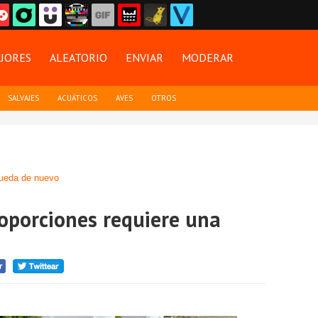
JORES
ALEATORIO
ENVIAR
MODERAR
SALVAJES
ACUÁTICOS
AVES
OTROS
ueda de nuevo
roporciones requiere una