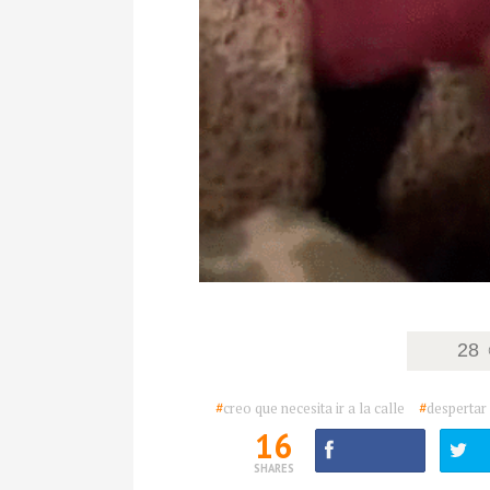
28
#
creo que necesita ir a la calle
#
despertar
16
SHARES