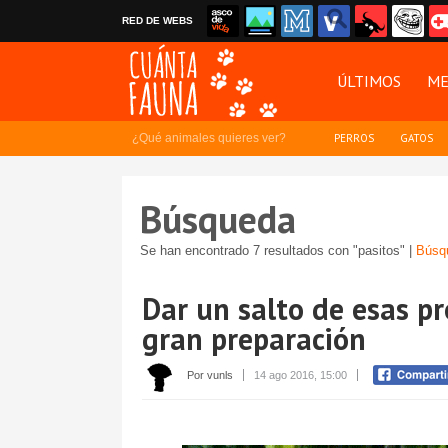
RED DE WEBS
ÚLTIMOS
ME
¿Qué animales quieres ver?
PERROS
GATOS
Búsqueda
Se han encontrado 7 resultados con "pasitos" |
Búsq
Dar un salto de esas p
gran preparación
Por vunls
14 ago 2016, 15:00