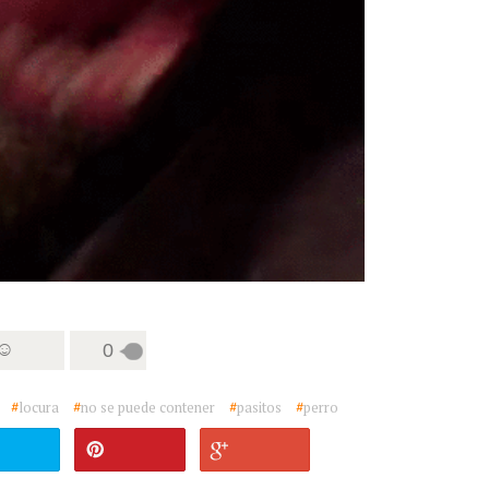
 ☺
0
#
locura
#
no se puede contener
#
pasitos
#
perro