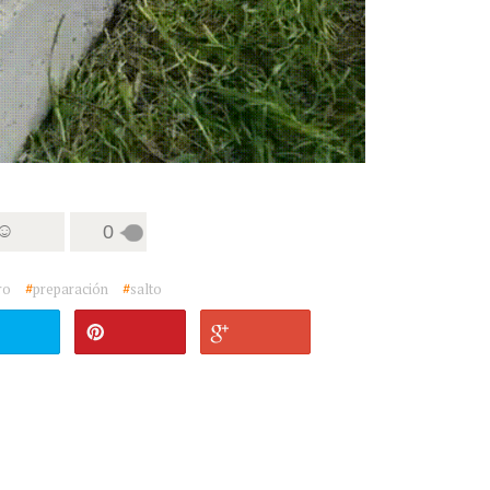
 ☺
0
ro
#
preparación
#
salto