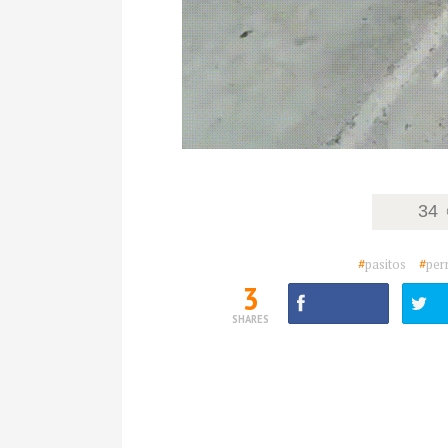
34
#
pasitos
#
per
3
SHARES