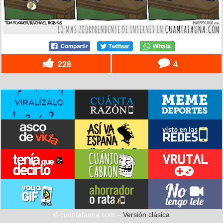
228
4
© cuantafauna.com –
Versión clásica