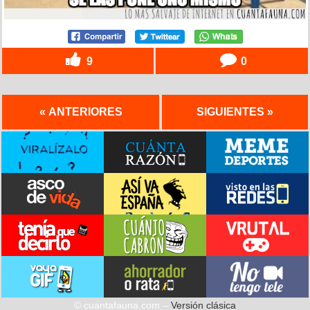
9
0
« ANTERIORES
SIGUIENTES »
© cuantafauna.com –
Versión clásica