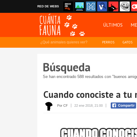
RED DE WEBS
ÚLTIMOS
ME
¿Qué animales quieres ver?
PERROS
GATOS
Búsqueda
Se han encontrado 588 resultados con "buenos amig
Cuando conociste a tu m
Por CF
22 ene 2018, 21:00