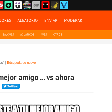
JORES
ALEATORIO
ENVIAR
MODERAR
SALVAJES
ACUÁTICOS
AVES
OTROS
os" |
Búsqueda de nuevo
ejor amigo ... vs ahora