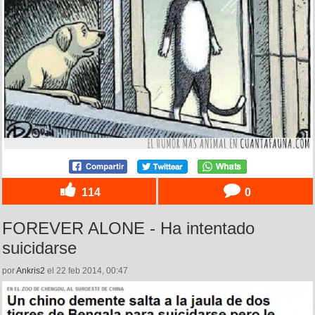
114
0
FOREVER ALONE - Ha intentado
suicidarse
por
Ankris2
el 22 feb 2014, 00:47