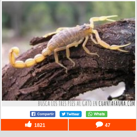
1821
47